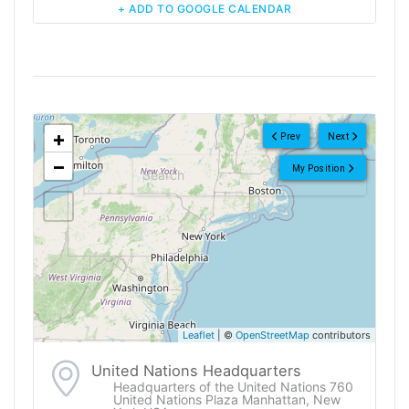
+ ADD TO GOOGLE CALENDAR
<!--
-->
+
Prev
Next
−
My Position
Leaflet
| ©
OpenStreetMap
contributors
United Nations Headquarters
Headquarters of the United Nations 760
United Nations Plaza Manhattan, New