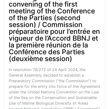
convening of the first
meeting of the Conference
of the Parties (second
session) / Commission
préparatoire pour l’entrée en
vigueur de l’Accord BBNJ et
la première réunion de la
Conférence des Parties
(deuxième session)
In resolution 78/272 of 24 April 2024, the
General Assembly decided to establish a
Preparatory Commission (“the Commission”) to
prepare for the entry into force of the Agreement
under the United Nations Convention on the Law
of the Sea on the Conservation and Sustainable
Use of Marine Biological Diversity of Areas
beyond National Jurisdiction (“BBNJ Agreement”)