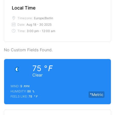
Local Time
Timezone:
Europe/Berlin
Date:
Aug 18 - 30 2025
Time:
3:00 pm - 12:00 am
No Custom Fields Found.
75
°F
Clear
WIND:
9
MPH
HUMIDITY:
86
%
°Metric
FEELS LIKE:
78
°F